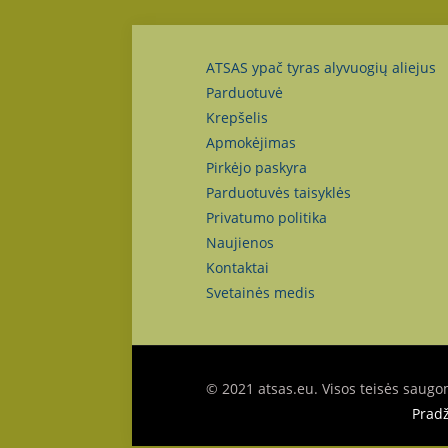
ATSAS ypač tyras alyvuogių aliejus
Parduotuvė
Krepšelis
Apmokėjimas
Pirkėjo paskyra
Parduotuvės taisyklės
Privatumo politika
Naujienos
Kontaktai
Svetainės medis
© 2021 atsas.eu. Visos teisės saugo
Pradž