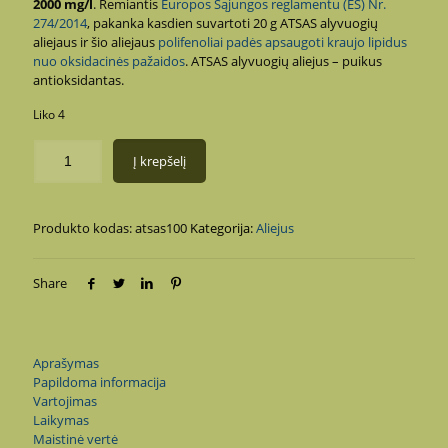
2000 mg/l
.
Remiantis
Europos Sąjungos reglamentu (ES) Nr.
274/2014
, pakanka kasdien suvartoti 20 g ATSAS alyvuogių
aliejaus ir šio aliejaus
polifenoliai padės apsaugoti kraujo lipidus
nuo oksidacinės pažaidos
. ATSAS alyvuogių aliejus – puikus
antioksidantas.
Liko 4
Į krepšelį
Produkto kodas:
atsas100
Kategorija:
Aliejus
Share
Aprašymas
Papildoma informacija
Vartojimas
Laikymas
Maistinė vertė