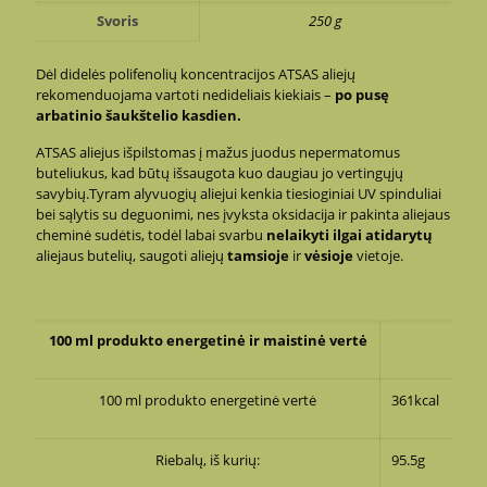
Svoris
250 g
Dėl didelės polifenolių koncentracijos ATSAS aliejų
rekomenduojama vartoti nedideliais kiekiais –
po pusę
arbatinio šaukštelio kasdien.
ATSAS aliejus išpilstomas į mažus juodus nepermatomus
buteliukus, kad būtų išsaugota kuo daugiau jo vertingųjų
savybių.Tyram alyvuogių aliejui kenkia tiesioginiai UV spinduliai
bei sąlytis su deguonimi, nes įvyksta oksidacija ir pakinta aliejaus
cheminė sudėtis, todėl labai svarbu
nelaikyti ilgai atidarytų
aliejaus butelių, saugoti aliejų
tamsioje
ir
vėsioje
vietoje.
100 ml produkto energetinė ir maistinė vertė
100 ml produkto energetinė vertė
361kcal
Riebalų, iš kurių:
95.5g