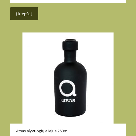
Į krepšelį
Atsas alyvuogių aliejus 250ml