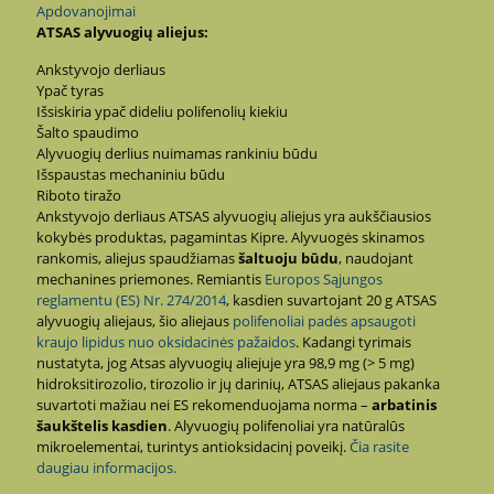
Apdovanojimai
ATSAS alyvuogių aliejus:
Ankstyvojo derliaus
Ypač tyras
Išsiskiria ypač dideliu polifenolių kiekiu
Šalto spaudimo
Alyvuogių derlius nuimamas rankiniu būdu
Išspaustas mechaniniu būdu
Riboto tiražo
Ankstyvojo derliaus ATSAS alyvuogių aliejus yra aukščiausios
kokybės produktas, pagamintas Kipre. Alyvuogės skinamos
rankomis, aliejus spaudžiamas
šaltuoju būdu
, naudojant
mechanines priemones. Remiantis
Europos Sąjungos
reglamentu (ES) Nr. 274/2014
, kasdien suvartojant 20 g ATSAS
alyvuogių aliejaus, šio aliejaus
polifenoliai padės apsaugoti
kraujo lipidus nuo oksidacinės pažaidos
. Kadangi tyrimais
nustatyta, jog Atsas alyvuogių aliejuje yra 98,9 mg (> 5 mg)
hidroksitirozolio, tirozolio ir jų darinių, ATSAS aliejaus pakanka
suvartoti mažiau nei ES rekomenduojama norma –
arbatinis
šaukštelis kasdien
. Alyvuogių polifenoliai yra natūralūs
mikroelementai, turintys antioksidacinį poveikį.
Čia rasite
daugiau informacijos.